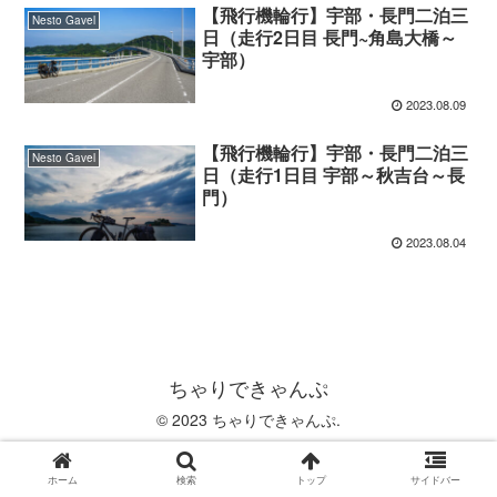
【飛行機輪行】宇部・長門二泊三
Nesto Gavel
日（走行2日目 長門~角島大橋～
宇部）
2023.08.09
【飛行機輪行】宇部・長門二泊三
Nesto Gavel
日（走行1日目 宇部～秋吉台～長
門）
2023.08.04
ちゃりできゃんぷ
© 2023 ちゃりできゃんぷ.
ホーム
検索
トップ
サイドバー