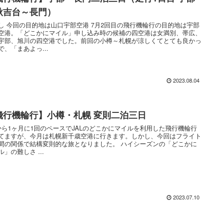
秋吉台～長門）
飛行機輪行の目的地は宇部
空港。「どこかにマイル」申し込み時の候補の四空港は女満別、帯広、
宇部、旭川の四空港でした。前回の小樽～札幌が涼しくてとても良かっ
で、「まあよっ...
2023.08.04
飛行機輪行】小樽・札幌 変則二泊三日
から1ヶ月に1回のペースでJALのどこかにマイルを利用した飛行機輪行
てますが、今月は札幌新千歳空港に行きます。しかし、今回はフライト
の関係で結構変則的な旅となりました。 ハイシーズンの「どこかに
マイル」の難しさ ...
2023.07.10