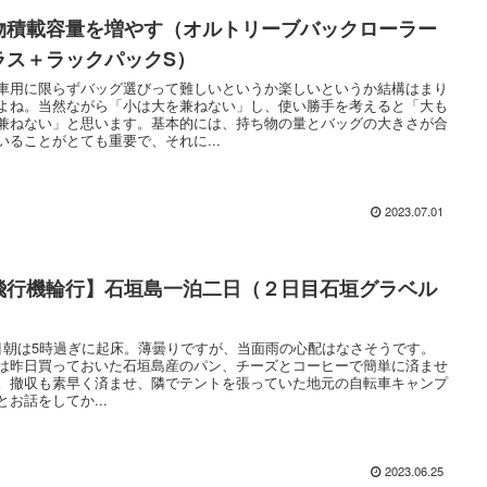
物積載容量を増やす（オルトリーブバックローラー
ラス＋ラックパックS）
車用に限らずバッグ選びって難しいというか楽しいというか結構はまり
よね。当然ながら「小は大を兼ねない」し、使い勝手を考えると「大も
兼ねない」と思います。基本的には、持ち物の量とバッグの大きさが合
いることがとても重要で、それに...
2023.07.01
飛行機輪行】石垣島一泊二日（２日目石垣グラベル
）
目朝は5時過ぎに起床。薄曇りですが、当面雨の心配はなさそうです。
は昨日買っておいた石垣島産のパン、チーズとコーヒーで簡単に済ませ
。撤収も素早く済ませ、隣でテントを張っていた地元の自転車キャンプ
とお話をしてか...
2023.06.25