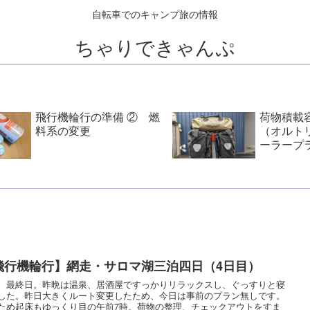
自転車でのキャンプ旅の情報
ちゃりできゃんぷ
飛行機輪行の準備 ② 燃
荷物積載
料系の変更
（オルト
ーラープ
ックS）
飛行機輪行】網走・サロマ湖三泊四日（4日目）
、最終日。昨晩は温泉、居酒屋ですっかりリラックスし、ぐっすりと寝
した。昨日大きくルート変更したため、今日は事前のプラン無しです。
ため起床もゆっくり目の午前7時。荷物の整理、チェックアウトをすま