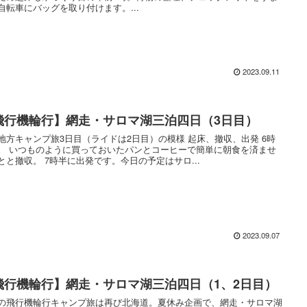
自転車にバッグを取り付けます。...
2023.09.11
飛行機輪行】網走・サロマ湖三泊四日（3日目）
方キャンプ旅3日目（ライドは2日目）の模様 起床、撤収、出発 6時
ーで簡単に朝食を済ませ
とっとと撤収。 7時半に出発です。今日の予定はサロ...
2023.09.07
飛行機輪行】網走・サロマ湖三泊四日（1、2日目）
の飛行機輪行キャンプ旅は再び北海道。夏休み企画で、網走・サロマ湖