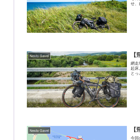
せ、
【
Nesto Gavel
網走地
起床。 いつものように買っておいたパンとコーヒ
【
Nesto Gavel
今回