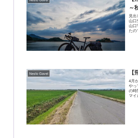
～
見出し 今回の目的地は山口宇部空港 7月2回目の
山口
山口
たの
【
Nesto Gavel
4月
やっ
の時間