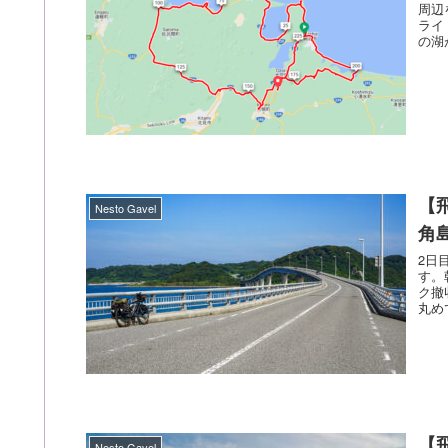
周辺
ライ
の湖
【
Nesto Gavel
角
2日
す。
ク撤
丸め
【
Nesto Gavel