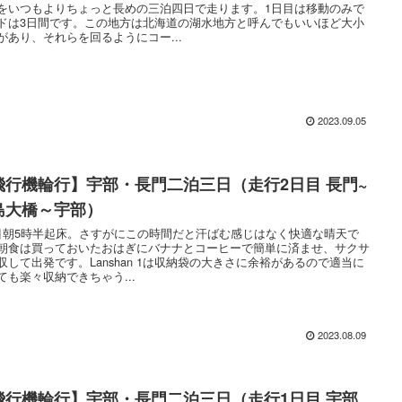
をいつもよりちょっと長めの三泊四日で走ります。1日目は移動のみで
ドは3日間です。この地方は北海道の湖水地方と呼んでもいいほど大小
があり、それらを回るようにコー...
2023.09.05
飛行機輪行】宇部・長門二泊三日（走行2日目 長門~
島大橋～宇部）
目朝5時半起床。さすがにこの時間だと汗ばむ感じはなく快適な晴天で
朝食は買っておいたおはぎにバナナとコーヒーで簡単に済ませ、サクサ
収して出発です。Lanshan 1は収納袋の大きさに余裕があるので適当に
ても楽々収納できちゃう...
2023.08.09
飛行機輪行】宇部・長門二泊三日（走行1日目 宇部