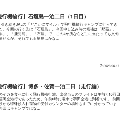
飛行機輪行】石垣島一泊二日（1日目）
も引き続きJALの「どこかにマイル」で飛行機輪行キャンプに行ってき
た。今回の行く先は「石垣島」。今回申し込み時の候補は「那覇」、
本」、「鹿児島」、「石垣」で、この4か所ならどこに当たっても文句
ませんが、それでも石垣島はかな...
2023.06.17
飛行機輪行】博多・佐賀一泊二日（走行編）
のイカを食べに行く飛行機輪行旅、出発当日のフライトは午前7:10羽田
福岡空港行であったため、午前6時に電車で羽田空港に到着です。 前回
験から特殊預入れ荷物の受付カウンターの場所もすでに分かっていま
今回はキャンプではな...