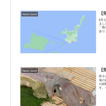
【
Nesto Gavel
6月
まし
「熊
あり
【
Nesto Gavel
呼子
発の
の経
す。