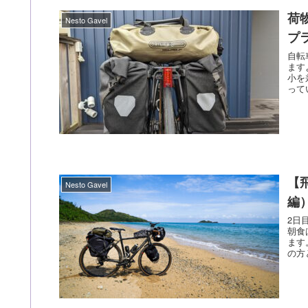
荷
Nesto Gavel
プ
自転
ます
小を
って
【
Nesto Gavel
編
2日
朝食
ます
の方