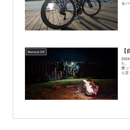
るパ
【
Monoral GR
20
た。 「館山サザンビレッジキャンプ場」、東京から車で2時間圏内、施設
整っ
ら言