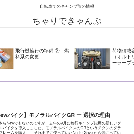
自転車でのキャンプ旅の情報
ちゃりできゃんぷ
飛行機輪行の準備 ② 燃
荷物積載
料系の変更
（オルト
ーラープ
ックS）
Newバイク】モノラルバイクGR ー 選択の理由
さらNewでもないのですが、去年の9月に輪行キャンプ旅用の新しいグ
ルバイクを導入しました。モノラルバイクスのGRというチタンのグラ
フレームを購入し、それまでに使っていたNesto Gavelから気にってい