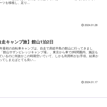
ーツを移植し、足り...
2024.01.28
自走キャンプ旅】館山1泊2日
24年最初の自転車キャンプは、自走で房総半島の館山に行ってきまし
も
ているのに何故かこの時期空いていて、しかも利用料がお手頃。結果か
ってしまえばとても良い...
2024.01.17