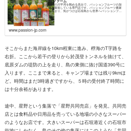
川平ファーム
石垣島の川平湾を眺める高台で、パッションフルーツの加
工品を製造している専門店です。パッションフルーツ農家
から始まり、気がつけば石垣島から世界へパッションフル
ーツの味を届けるお店となりました。創業30年以上の間愛
され続けている製品は、パッションフルーツの果物らしい
風味を閉じ込めた一品です。
www.passion-jp.com
そこからまた海岸線を10km程東に進み、桴海のT字路を
右折。ここから若干の登りから於茂登トンネルを抜けて、
底原ダムの堤防の上を走り、島の東側に抜け国道390号に
入ります。ここまで来ると、キャンプ場までは残り9kmほ
ど。時間はまだ3時過ぎですから、５時の受付終了時間に
は十分余裕があります。
途中、星野という集落で「星野共同売店」を発見。共同売
店とは食料品や日用品を売っている地場の小さなスーパー
のようなお店です。大きいスーパーは石垣港近くの石垣市
街地にしかなく、島のその他の集落にはこのような「共同