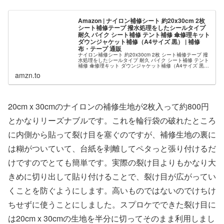
Amazon | ナイロン補修シート 約20x30cm 2枚
シート補修テープ 撥水処理をしたシールタイプ
耐久 バイク シート補修 テント補修 傘修理キット
ダウンジャケット補修（A4サイズ 黒） | 補修
布・テープ 通販
ナイロン補修シート 約20x30cm 2枚 シート補修テープ 撥
水処理をしたシールタイプ 耐久 バイク シート補修 テント
補修 傘修理キット ダウンジャケット補修（A4サイズ 黒）
ほかホビー, 手芸・画材, 裁縫材料, 補修布・テープが勢ぞ
amzn.to
ろい。ランキング、レビューも充実。アマゾンなら最短当
日配送。
20cm x 30cmのナイロンの補修生地が2枚入って約800円
とかなりリーズナブルです。これを輪行袋の破れたところ
に内側から貼って裂け目を塞ぐのですが、補修生地の裏に
は糊がついていて、台紙を剥離してペタっと張り付けるだ
けですのでとても簡単です。実際の裂け目よりもかなり大
きめに切り出して貼り付けることで、裂け目が広がってい
くことを防ぐようにします。高いものではないのでけちけ
ちせずに使うことにしました。スプロケでできた裂け目に
は20cm x 30cmの生地を半分に切ってそのまま利用しまし