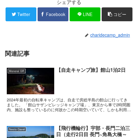
シェアする
Twitter
Facebook
LINE
コピー
charidecamp_admin
関連記事
【自走キャンプ旅】館山1泊2日
Monoral GR
2024年最初の自転車キャンプは、自走で房総半島の館山に行ってき
ました。 「館山サザンビレッジキャンプ場」、東京から車で2時間圏
内、施設も整っているのに何故かこの時期空いていて、しかも利用料
がお手頃。結果から言ってしまえばとても良い...
【飛行機輪行】宇部・長門二泊三
Nesto Gavel
日（走行2日目 長門~角島大橋～