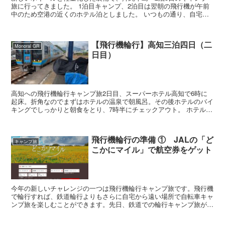
旅に行ってきました。 1泊目キャンプ、2泊目は翌朝の飛行機が午前
中のため空港の近くのホテル泊としました。 いつもの通り、自宅か
ら最寄り駅まで家人に車で送ってもらい、...
【飛行機輪行】高知三泊四日（二
Monoral GR
日目）
高知への飛行機輪行キャンプ旅2日目、スーパーホテル高知で6時に
起床。折角なのでまずはホテルの温泉で朝風呂。その後ホテルのバイ
キングでしっかりと朝食をとり、7時半にチェックアウト。 ホテルの
駐車場で輪行解除。 8...
飛行機輪行の準備 ① JALの「ど
キャンプ旅
こかにマイル」で航空券をゲット
今年の新しいチャレンジの一つは飛行機輪行キャンプ旅です。飛行機
で輪行すれば、鉄道輪行よりもさらに自宅から遠い場所で自転車キャ
ンプ旅を楽しむことができます。先日、鉄道での輪行キャンプ旅が成
功したので、自転車とキャンプ道具を輪行スタイルで持ち...