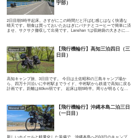
宇部）
2日目朝5時半起床。さすがにこの時間だと汗ばむ感じはなく快適な
晴天です。朝食は買っておいたおはぎにバナナとコーヒーで簡単に済
ませ、サクサク撤収して出発です。Lanshan 1は収納袋の大きさに余
裕があるので適当に丸めても楽々収納できちゃう...
【飛行機輪行】高知三泊四日（三
Monoral GR
日目）
高知キャンプ旅、3日目です。 今日は土佐昭和の三島キャンプ場か
ら、四万十川沿いに中村駅までライド、中村駅から鉄道で高知に戻る
計画です。距離は60km弱です。 起床は朝5時半。周りが明るくなる
のを待ち、テントから出てコー...
【飛行機輪行】沖縄本島二泊三日
Monoral GR
（一日目）
新しいホイールと軽量化した装備で、沖縄本島へ2泊3日のキャンプ