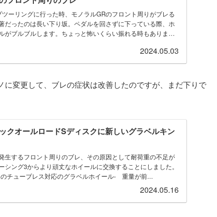
プツーリングに行った時、モノラルGRのフロント周りがブレる
著だったのは長い下り坂。ペダルを回さずに下っている際、ホ
ルがブルブルします。ちょっと怖いくらい振れる時もあります
2024.05.03
ノに変更して、ブレの症状は改善したのですが、まだ下りで
ックオールロードSディスクに新しいグラベルキン
発生するフロント周りのブレ、その原因として耐荷重の不足が
ーシング3からより頑丈なホイールに交換することにしました。
のチューブレス対応のグラベルホイール- 重量が前...
2024.05.16