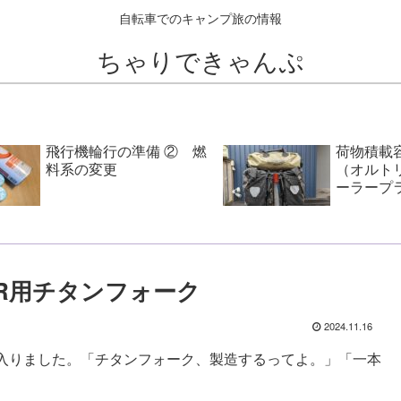
自転車でのキャンプ旅の情報
ちゃりできゃんぷ
飛行機輪行の準備 ② 燃
荷物積載
料系の変更
（オルト
ーラープ
ックS）
R用チタンフォーク
2024.11.16
入りました。「チタンフォーク、製造するってよ。」「一本