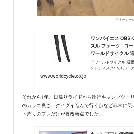
全オーナー
ワンバイエス OBS-
スル フォーク | 
ワールドサイクル 
「ワールドサイクル 通販」
ンドディスク1.5スルー
www.worldcycle.co.jp
それから1年、日帰りライドから輪行キャンプツー
のカッコ良さ、グイグイ進んで行く点など非常に気
ト周りのブレだけが要改善点でした。
キャンプフル装備時