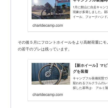
1月に館山に自走キャン
現象が多発しました。顕
イール、フォークハンド
が...
charidecamp.com
その後５月にフロントホイールをより高耐荷重にモ
の若干のブレは残っています。
【新ホイール】マビ
グを装着
キャンプフル装備状態で
疑われるフルクラムのレ
探した基準は- アルミ製
charidecamp.com