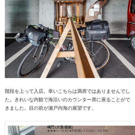
階段を上って入店。幸いこちらは満席ではありませんでし
た。きれいな内観で海沿いのカウンター席に座ることがで
きました。目の前が瀬戸内海の展望です。
鳴門 (大畠/釜飯)
★★★☆☆3.52 ■予算(夜):￥3,000～￥3,999