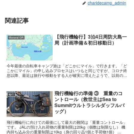
charidecamp_admin
関連記事
【飛行機輪行】3泊4日周防大島一
Monoral GR
周（計画準備＆初日移動日）
今年最後の自転車キャンプ旅は「どこかにマイル」で行きます。「ど
こかにマイル」の申し込みプロセスはいつもと同じですが、コロナ終
息以降、最近は旅行や移動をする人が確実に増えたようで、以前のよ
うに希望する日程で予約が取りづらくなってきました。 ...
飛行機輪行の準備 ③ 重量のコ
輪行
ントロール（救世主はSea to
Summitウルトラシルダッフルバ
ッグ）
飛行機輪行に向けての最後にして最大の難関は「重量コントロール」
です。 JALの預け入れ荷物の重量制限は20kg（個数は制限なし） 機
内持ち込み分の重量制限は10kg（身の回り品1個と手荷物1個） ...