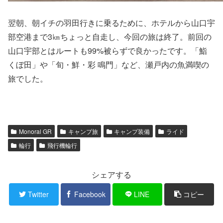
翌朝、朝イチの羽田行きに乗るために、ホテルから山口宇
部空港まで3㎞ちょっと自走し、今回の旅は終了。前回の
山口宇部とはルートも99%被らずで良かったです。「鮨
くぼ田」や「旬・鮮・彩 鳴門」など、瀬戸内の魚満喫の
旅でした。
Monoral GR
キャンプ旅
キャンプ装備
ライド
輪行
飛行機輪行
シェアする
Twitter
Facebook
LINE
コピー