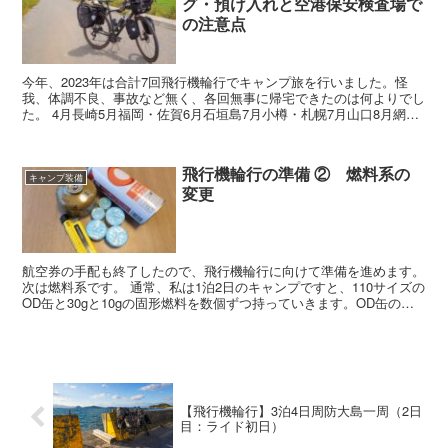
グ・預け入れと空港保安検査場で
の注意点
今年、2023年は合計7回飛行機輪行でキャンプ旅を行いました。怪
我、体調不良、事故など無く、各回無事に帰宅できたのは何よりでし
た。 4月長崎5月福岡・佐賀6月石垣島7月小樽・札幌7月山口8月網走
10月宮崎 ...
飛行機輪行の準備 ② 燃料系の
キャンプ装備
変更
航空券の手配も終了したので、飛行機輪行に向けて準備を進めます。
次は燃料系です。 通常、私は1泊2日のキャンプですと、110サイズの
OD缶と30gと10gの固形燃料を数個ずつ持っていきます。OD缶のガ
スはおもにバーナーでの調理用、固形...
【飛行機輪行】3泊4日周防大島一周（2日
目：ライド初日）