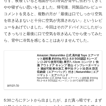
りず、夜寝ていると地面からの冷気が背中に伝わってきて
やや寝ずらい思いをしました。帰宅後、同製品のレビュー
コメントを見ると、複数の方が「最後は口でしっかり空気
を吹き込まないと十分に空気が充填されない」というレビ
ューをあげていました。今回はそのアドバイスにしたがっ
てきっちりと最後に口で空気を吹き込んでから使ってみた
ら、背中に冷気を感じることはありませんでした。
Amazon | Naturehike 公式 高R値 Tuye エアーマ
ット超軽量 約500g R3.2~8.8 SGS認証 4シーズ
ン (≥-20℃使用可能) 厚手7~12cm コンパクト 快
適 アウトドア キャンプ 登山 インフレーターマッ
ト 連結可能 耐水加工 車中泊 テント泊 防水 防災
収納袋（エアーバッグ）付き | Naturehike | エア
ーマット・エアーベッド
Naturehike 公式 高R値 Tuye エアーマット超軽量 約500g
R3.2~8.8 SGS認証 4シーズン (≥-20℃使用可能) 厚手
7~12cm コンパクト 快適 アウトドア キャンプ 登山 インフ
amzn.to
レーターマット 連結可能 耐水加工 車中泊 テント泊 防水
防災 収納袋（エアーバッグ）付きがエアーマット...
5:30ごろにテントから出ましたが、まだ真っ暗です。まず