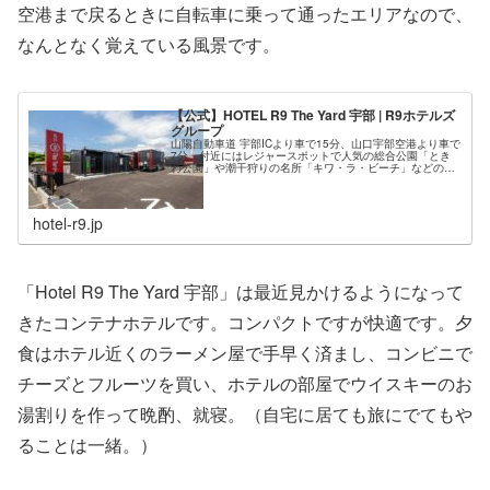
空港まで戻るときに自転車に乗って通ったエリアなので、
なんとなく覚えている風景です。
【公式】HOTEL R9 The Yard 宇部 | R9ホテルズ
グループ
山陽自動車道 宇部ICより車で15分、山口宇部空港より車で
7分。付近にはレジャースポットで人気の総合公園「とき
わ公園」や潮干狩りの名所「キワ・ラ・ビーチ」などの人
気観光地がございます。ビジネスや観光の拠点に最適で
す。
hotel-r9.jp
「Hotel R9 The Yard 宇部」は最近見かけるようになって
きたコンテナホテルです。コンパクトですが快適です。夕
食はホテル近くのラーメン屋で手早く済まし、コンビニで
チーズとフルーツを買い、ホテルの部屋でウイスキーのお
湯割りを作って晩酌、就寝。（自宅に居ても旅にでてもや
ることは一緒。）