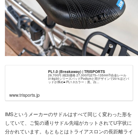
PL1.0 (Breakaway) | TRISPORTS
29,700円 (税別価格 27,000円)275×135mmTi合金レール
318g30シリーズパッドPodiumと同デザインで20％ほどパ
ッドが厚め■ PL1.0カラー：黒、白...
www.trisports.jp
IMSというメーカーのサドルはすべて同じく変わった形を
していて、ご覧の通りサドル先端がカットされてU字状に
分かれています。もともとはトライアスロンの長距離ライ