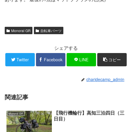
Monoral GR
自転車パーツ
シェアする
Twitter
Facebook
LINE
コピー
charidecamp_admin
関連記事
【飛行機輪行】高知三泊四日（三
Monoral GR
日目）