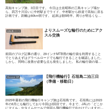
高知キャンプ旅、3日目です。 今日は土佐昭和の三島キャンプ場か
ら、四万十川沿いに中村駅までライド、中村駅から鉄道で高知に戻る
計画です。距離は60km弱です。 起床は朝5時半。周りが明るくなる
のを待ち、テントから出てコー...
よりスムーズな輪行のためにアク
自転車パーツ
スル交換
前回のブログ記事の通り、29インチMTB用の輪行袋を利用すること
でとりあえずはグラベルロードでも輪行できることを確認しました。
しかし、同時に改善が必要な点も発生しました。 私の輪行袋の場
合、まずは前後輪を車体から外す必要があ...
【飛行機輪行】石垣島二泊三日
Monoral GR
（準備・移動日）
2025年最初の飛行機輪行キャンプ旅は石垣島です。 石垣島には2023
年の6月にも輪行しており今回は2回目です。今まで、JALの「どこか
にマイル」やタイムセールで何回も飛行機輪行で出かけていますが、