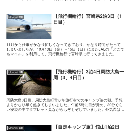
自分の意思で同じ目的に2回...
【飛行機輪行】宮崎県2泊3日（1
Monoral GR
日目）
11月から仕事がかなり忙しくなってきており、かなり時間がたって
しまいましたが、10月13日（金）～15日（日）にまたJALの「どこで
もマイル」を利用して、飛行機輪行で宮崎県に行ってきました。 出
発前に立てた予定では、1日目は...
【飛行機輪行】3泊4日周防大島一
Monoral GR
周（3、4日目）
周防大島3日目、周防大島町青少年旅行村でのキャンプ泊の朝。予想
よりかなり早く起きてしまいました。午前5時に目が覚め、30分ぐら
い寝袋の中でタブレット見ながらもぞもぞしていました。外気温はか
なり低そうですが、シュラフはSea to Summ...
【自走キャンプ旅】館山1泊2日
Monoral GR