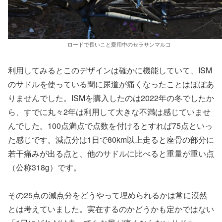
ロードで長いこと愛用中のセラサンマルコ
利用してみるとこのデザインは確かに機能していて、ISM
のサドルを使っている間に尿道が痛くなったことはほぼあ
りませんでした。ISMを購入したのは2022年の冬でしたか
ら、すでに丸々2年は利用して大きな不満は感じていませ
んでした。100点満点で点数を付けるとすれば75点といっ
た感じです。減点分は1日で80km以上走ると座骨の部分に
若干痛みが出る点と、他のサドルに比べると重量が重い点
（公称318g）です。
その25点の減点分をどうやって埋められるかは常に漠然
とは考えていました。実在するのかどうかも定かではない