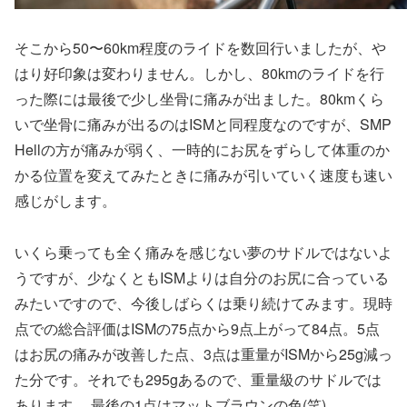
そこから50〜60km程度のライドを数回行いましたが、や
はり好印象は変わりません。しかし、80kmのライドを行
った際には最後で少し坐骨に痛みが出ました。80kmくら
いで坐骨に痛みが出るのはISMと同程度なのですが、SMP
Hellの方が痛みが弱く、一時的にお尻をずらして体重のか
かる位置を変えてみたときに痛みが引いていく速度も速い
感じがします。
いくら乗っても全く痛みを感じない夢のサドルではないよ
うですが、少なくともISMよりは自分のお尻に合っている
みたいですので、今後しばらくは乗り続けてみます。現時
点での総合評価はISMの75点から9点上がって84点。5点
はお尻の痛みが改善した点、3点は重量がISMから25g減っ
た分です。それでも295gあるので、重量級のサドルでは
あります。 最後の1点はマットブラウンの色(笑)