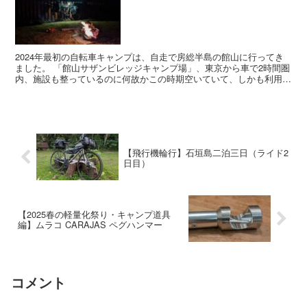
2024年最初の自転車キャンプは、自走で房総半島の館山に行ってき
ました。 「館山サザンビレッジキャンプ場」、東京から車で2時間圏
内、施設も整っているのに何故かこの時期空いていて、しかも利用料
がお手頃。結果から言ってしまえばとても良い...
【飛行機輪行】石垣島二泊三日（ライド2
日目）
【2025春の軽量化祭り・キャンプ道具
編】ムラコ CARAJAS ペグハンマー
コメント